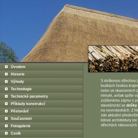
Úvodem
Historie
S doškovou střechou 
Výhody
toulkách českou kraji
Technologie
nebo ve skanzenech p
minulé, avšak spíše v
Technické parametry
zvýšenému zájmu o pou
Příklady konstrukcí
stavebnictví se
došky 
na novostavbách. Z hled
Pěstování
zde aktuální předevší
Současnost
lidové architektury lze
střechách rákosových 
Fotogalerie
Ceník